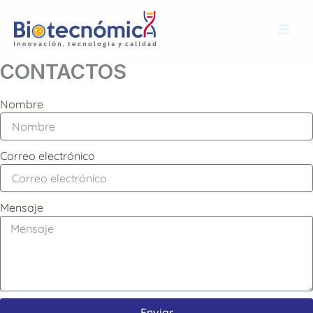
Ir
Mai
al
Men
contenido
CONTACTOS
Nombre
Correo electrónico
Mensaje
Enviar